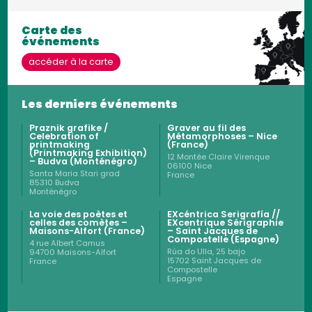
Carte des
événements
accéder à la carte
Les derniers événements
Praznik grafike /
Graver au fil des
Celebration of
Métamorphoses – Nice
printmaking
(France)
(Printmaking Exhibition)
12 Montée Claire Virenque
– Budva (Monténégro)
06100
Nice
Santa Maria Stari grad
France
85310
Budva
Monténégro
La voie des poètes et
EXcéntrica Serigrafía //
celles des comètes –
EXcentrique Sérigraphie
Maisons-Alfort (France)
– Saint Jacques de
Compostelle (Espagne)
4 rue Albert Camus
Rúa do Ulla, 25 bajo
94700
Maisons-Alfort
15702
Saint Jacques de
France
Compostelle
Espagne