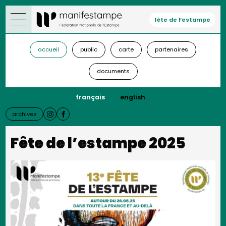
Aller
au
fête de l’estampe
contenu
principal
accueil
public
carte
partenaires
documents
français
english
archives
Fête de l’estampe 2025