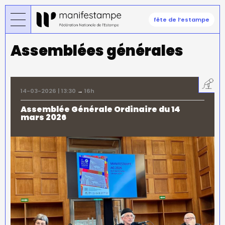
Aller
au
fête de l’estampe
contenu
principal
Assemblées générales
14-03-2026 | 13:30
→
16h
Assemblée Générale Ordinaire du 14
mars 2026