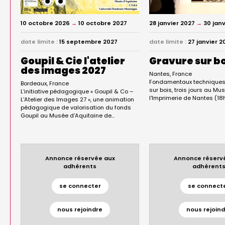
10 octobre 2026
→
10 octobre 2027
28 janvier 2027
→
30 jan
date limite :
15 septembre 2027
date limite :
27 janvier 2
Goupil & Cie l'atelier
Gravure sur bo
des images 2027
Nantes
France
Fondamentaux techniques 
Bordeaux
France
sur bois, trois jours au Mu
L’initiative pédagogique « Goupil & Co –
l'Imprimerie de Nantes (18
L'Atelier des Images 27 », une animation
pédagogique de valorisation du fonds
Goupil au Musée d’Aquitaine de…
Annonce réservée aux
Annonce réserv
adhérents
adhérent
se connecter
se connect
nous rejoindre
nous rejoind