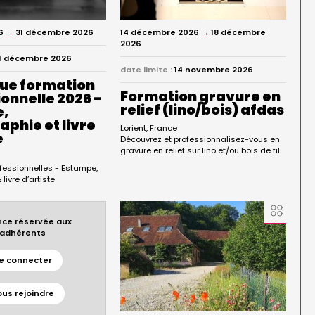
6
→
31 décembre 2026
14 décembre 2026
→
18 décembre
2026
1 décembre 2026
date limite :
14 novembre 2026
ue formation
Formation gravure en
onnelle 2026 -
relief (lino/bois) afdas
e,
phie et livre
Lorient
France
e
Découvrez et professionnalisez-vous en
gravure en relief sur lino et/ou bois de fil.
e
fessionnelles - Estampe,
livre d’artiste
ce réservée aux
adhérents
e connecter
ous rejoindre