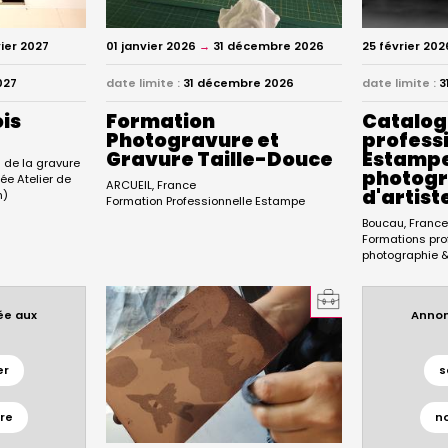
vier 2027
01 janvier 2026
→
31 décembre 2026
25 février 202
027
date limite :
31 décembre 2026
date limite :
3
is
Formation
Catalog
Photogravure et
professi
Gravure Taille-Douce
Estamp
de la gravure
photogra
sée Atelier de
ARCUEIL
France
d'artist
h)
Formation Professionnelle Estampe
Boucau
Franc
Formations pro
photographie & 
ée aux
Annon
s
er
s
re
n