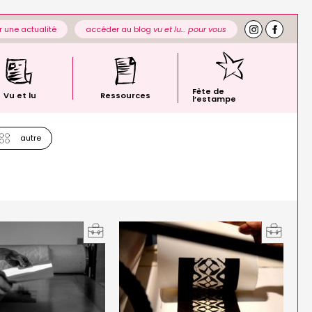
 une actualité
accéder au blog
vu et lu… pour vous
Fête de
Vu et lu
Ressources
l’estampe
autre