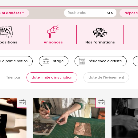
oi adhérer ?
déposer
positions
Annonces
Nos formations
 à participation
stage
résidence d’artiste
Trier par
date limite d'inscription
date de l'événement