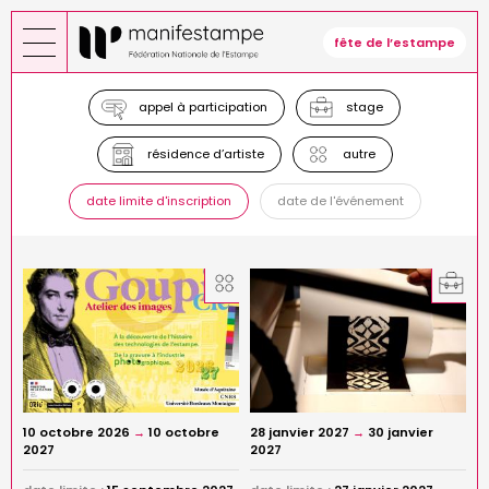
Aller
au
fête de l’estampe
contenu
principal
appel à participation
stage
résidence d’artiste
autre
date limite d'inscription
date de l'événement
10 octobre 2026
→
10 octobre
28 janvier 2027
→
30 janvier
2027
2027