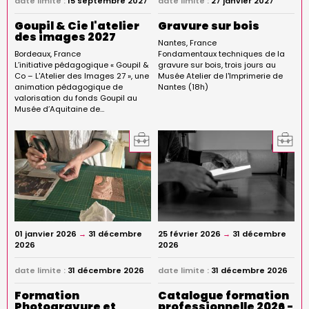
date limite :
15 septembre 2027
date limite :
27 janvier 2027
Goupil & Cie l'atelier
Gravure sur bois
des images 2027
Nantes
France
Bordeaux
France
Fondamentaux techniques de la
L’initiative pédagogique « Goupil &
gravure sur bois, trois jours au
Co – L'Atelier des Images 27 », une
Musée Atelier de l'Imprimerie de
animation pédagogique de
Nantes (18h)
valorisation du fonds Goupil au
Musée d’Aquitaine de…
01 janvier 2026
→
31 décembre
25 février 2026
→
31 décembre
2026
2026
date limite :
31 décembre 2026
date limite :
31 décembre 2026
Formation
Catalogue formation
Photogravure et
professionnelle 2026 -