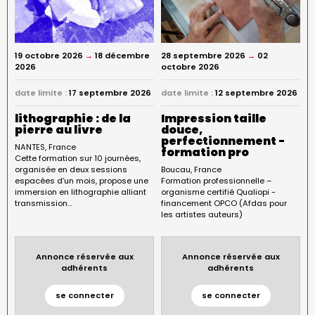
19 octobre 2026
→
18 décembre
28 septembre 2026
→
02
2026
octobre 2026
date limite :
17 septembre 2026
date limite :
12 septembre 2026
lithographie : de la
Impression taille
pierre au livre
douce,
perfectionnement -
NANTES
France
formation pro
Cette formation sur 10 journées,
organisée en deux sessions
Boucau
France
espacées d’un mois, propose une
Formation professionnelle –
immersion en lithographie alliant
organisme certifié Qualiopi -
transmission…
financement OPCO (Afdas pour
les artistes auteurs)
Annonce réservée aux
Annonce réservée aux
adhérents
adhérents
se connecter
se connecter