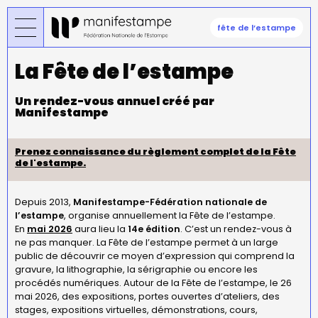
Aller
au
fête de l’estampe
contenu
principal
La Fête de l’estampe
Un rendez-vous annuel créé par
Manifestampe
Prenez connaissance du règlement complet de la Fête
de l'estampe.
Depuis 2013,
Manifestampe-Fédération nationale de
l’estampe
, organise annuellement la Fête de l’estampe.
En
mai 2026
aura lieu la
14e édition
. C’est un rendez-vous à
ne pas manquer. La Fête de l’estampe permet à un large
public de découvrir ce moyen d’expression qui comprend la
gravure, la lithographie, la sérigraphie ou encore les
procédés numériques. Autour de la Fête de l’estampe, le 26
mai 2026, des expositions, portes ouvertes d’ateliers, des
stages, expositions virtuelles, démonstrations, cours,