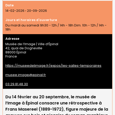
Date
14-02-2026
›
20-09-2026
Jours et horaires d'ouverture
Du mardi au samedi 9h30 - 12h / 14h - 18h Dim. 10h - 12h / 14h -
18h
Adresse
Musée de l’Image | Ville d’Épinal
42, quai de Dogneville
88000
Épinal
France
https://museedelimage.fr/expos/les-salles-temporaires
musee.image@epinal.fr
03.29.81.48.30
Du 14 février au 20 septembre, le musée de
l’Image à Épinal consacre une rétrospective à
Frans Masereel (1889-1972), figure majeure de la