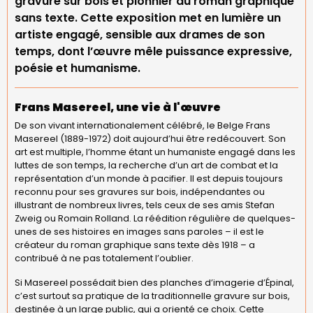
gravure sur bois et pionnier du roman graphique
sans texte. Cette exposition met en lumière un
artiste engagé, sensible aux drames de son
temps, dont l’œuvre mêle puissance expressive,
poésie et humanisme.
Frans Masereel, une vie à l'œuvre
De son vivant internationalement célébré, le Belge Frans
Masereel (1889-1972) doit aujourd’hui être redécouvert. Son
art est multiple, l’homme étant un humaniste engagé dans les
luttes de son temps, la recherche d’un art de combat et la
représentation d’un monde à pacifier. Il est depuis toujours
reconnu pour ses gravures sur bois, indépendantes ou
illustrant de nombreux livres, tels ceux de ses amis Stefan
Zweig ou Romain Rolland. La réédition régulière de quelques-
unes de ses histoires en images sans paroles – il est le
créateur du roman graphique sans texte dès 1918 – a
contribué à ne pas totalement l’oublier.
Si Masereel possédait bien des planches d’imagerie d’Épinal,
c’est surtout sa pratique de la traditionnelle gravure sur bois,
destinée à un large public, qui a orienté ce choix. Cette