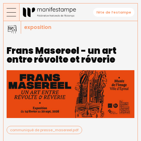
Aller
au
fête de l’estampe
contenu
principal
exposition
Frans Masereel - un art
entre révolte et réverie
communiqué de presse_masereel.pdf