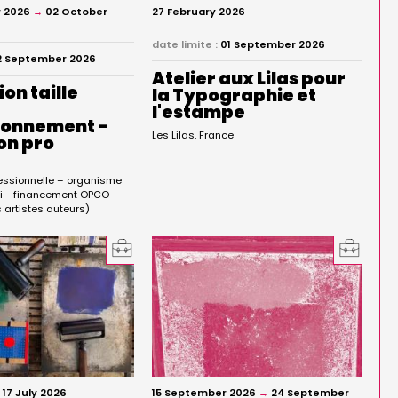
 2026
→
02 October
27 February 2026
date limite :
01 September 2026
2 September 2026
Atelier aux Lilas pour
on taille
la Typographie et
l'estampe
ionnement -
Les Lilas
France
on pro
e
essionnelle – organisme
opi - financement OPCO
 artistes auteurs)
→
17 July 2026
15 September 2026
→
24 September