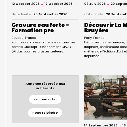
12 October 2026
→
17 October 2026
07 July 2026
→
20 Septe
date limite :
25 September 2026
date limite :
20 Septemb
Gravure eau forte -
Découvrir La M
Formation pro
Bruyère
Boucau
France
Parly
France
Formation professionnelle – organisme
Découvrez un lieu unique, v
certifié Qualiopi - financement OPCO
inspirant, entièrement co
(Afdas pour les artistes auteurs)
métiers de l’édition d’art e
imprimée.
Annonce réservée aux
adhérents
se connecter
nous rejoindre
14 September 2026
→
18