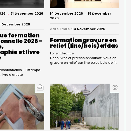
026
→
31 December 2026
14 December 2026
→
18 December
2026
1 December 2026
date limite :
14 November 2026
ue formation
Formation gravure en
onnelle 2026 -
relief (lino/bois) afdas
e,
phie et livre
Lorient
France
e
Découvrez et professionnalisez-vous en
gravure en relief sur lino et/ou bois de fil.
e
fessionnelles - Estampe,
livre d’artiste