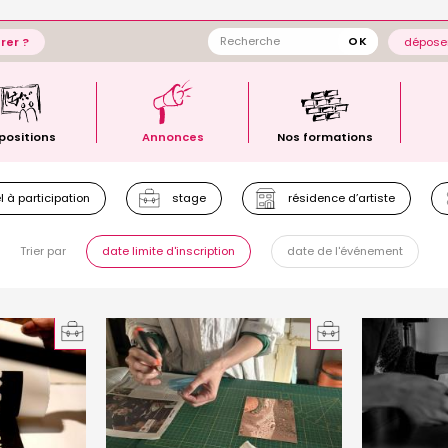
rer ?
déposer
positions
Annonces
Nos formations
 à participation
stage
résidence d’artiste
Trier par
date limite d'inscription
date de l'événement