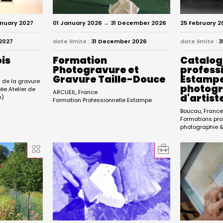
anuary 2027
01 January 2026
→
31 December 2026
25 February 2
2027
date limite :
31 December 2026
date limite :
3
is
Formation
Catalog
Photogravure et
professi
Gravure Taille-Douce
Estamp
de la gravure
photogra
sée Atelier de
ARCUEIL
France
d'artist
h)
Formation Professionnelle Estampe
Boucau
Franc
Formations pro
photographie & 