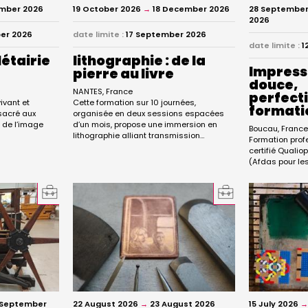
mber 2026
19 October 2026
→
18 December 2026
28 September
2026
er 2026
date limite :
17 September 2026
date limite :
1
étairie
lithographie : de la
Impressi
pierre au livre
douce,
NANTES
France
perfect
ivant et
Cette formation sur 10 journées,
formati
nsacré aux
organisée en deux sessions espacées
t de l’image
d’un mois, propose une immersion en
Boucau
Franc
lithographie alliant transmission…
Formation prof
certifié Quali
(Afdas pour les
 September
22 August 2026
→
23 August 2026
15 July 2026