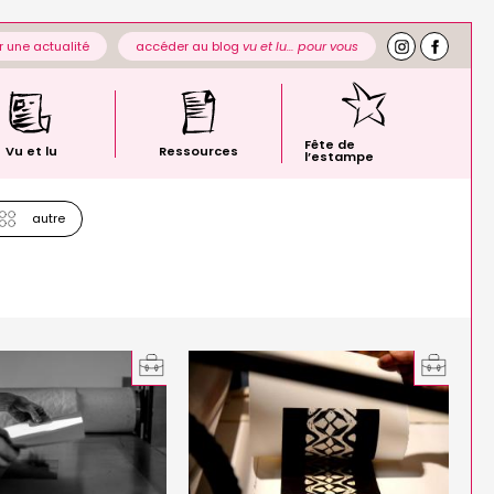
 une actualité
accéder au blog
vu et lu… pour vous
Fête de
Vu et lu
Ressources
l’estampe
autre