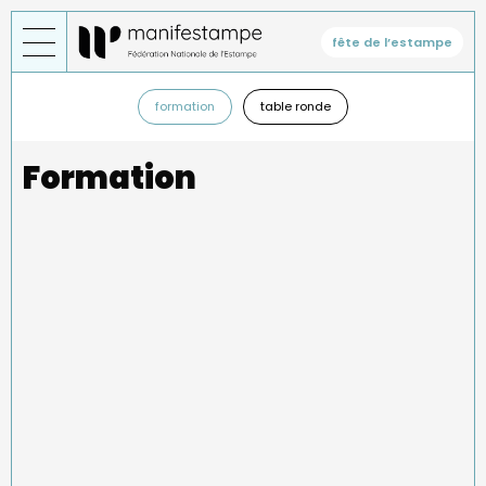
Skip
to
fête de l’estampe
main
content
Général
—
formation
table ronde
sous-
menu
Formation