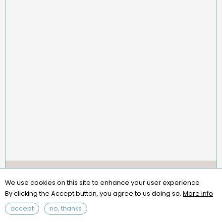
Menu
missions
statuts
règlement intérieur
Pied
We use cookies on this site to enhance your user experience
assemblées générales
contact
questions fréquentes
de
By clicking the Accept button, you agree to us doing so.
More info
page
mentions légales
accept
no, thanks