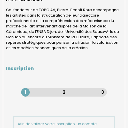
Co-fondateur de TOPO Art, Pierre-Benoît Roux accompagne
les artistes dans la structuration de leur trajectoire
professionnelle et la compréhension des mécanismes du
marché de l’art. Intervenant auprès de la Maison de la
Céramique, de l’ENSA Dijon, de l’Université des Beaux-Arts du
Sichuan ou encore du Ministère de la Culture, il apporte des
repères stratégiques pour penser la diffusion, la valorisation
et les modèles économiques de la création.
Inscription
Groupe
col1
Afin de valider votre inscription, un compte