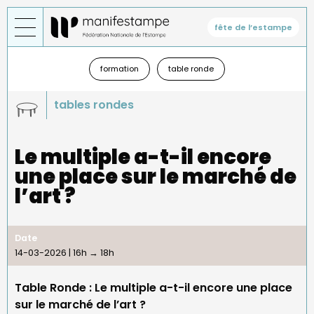
Aller
au
fête de l’estampe
contenu
principal
Général
—
formation
table ronde
sous-
menu
tables rondes
Le multiple a-t-il encore
une place sur le marché de
l’art ?
Date
14-03-2026 | 16h
→
18h
Table Ronde :
Le multiple a-t-il encore une place
sur le marché de l’art ?