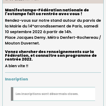
Manifestampe-Fédération nationale de
l'estampe fait sa rentrée avec vous !
Rendez-vous sur notre stand autour du parvis de
la Mairie du 14°arrondissement de Paris, samedi
10 septembre 2022 à partir de 14h.
Place Jacques Demy. Métro Denfert-Rochereau /
Mouton Duvernet.
Venez chercher des renseignements sur la
Fédération, et connaître son programme de
rentrée 2022.
A bien vite !!
Inscription
Message
Les inscriptions sont désormais closes.
d'état