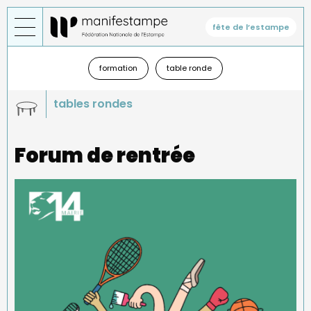
Aller
au
fête de l’estampe
contenu
principal
Général
—
formation
table ronde
sous-
menu
tables rondes
Forum de rentrée