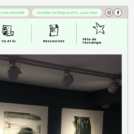
 une actualité
accéder au blog
vu et lu… pour vous
Fête de
Vu et lu
Ressources
l’estampe