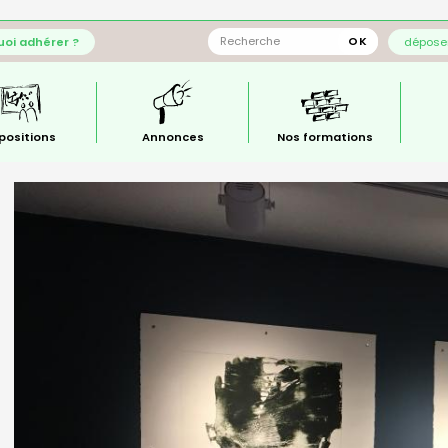
oi adhérer ?
déposer
positions
Annonces
Nos formations