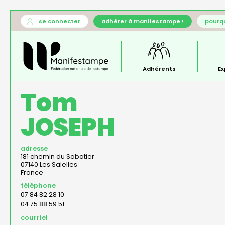
Aller
User
se connecter
adhérer à manifestampe !
pourqu
au
account
Général
contenu
menu
—
principal
menu
principal
Adhérents
Ex
Tom
JOSEPH
adresse
181 chemin du Sabatier
07140
Les Salelles
France
téléphone
07 84 82 28 10
04 75 88 59 51
courriel