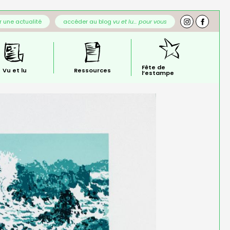
 une actualité
accéder au blog
vu et lu… pour vous
Fête de
Vu et lu
Ressources
l’estampe