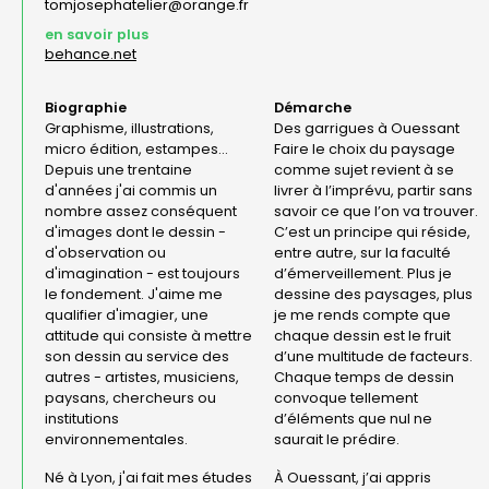
tomjosephatelier@orange.fr
en savoir plus
behance.net
Biographie
Démarche
Graphisme, illustrations,
Des garrigues à Ouessant
micro édition, estampes...
Faire le choix du paysage
Depuis une trentaine
comme sujet revient à se
d'années j'ai commis un
livrer à l’imprévu, partir sans
nombre assez conséquent
savoir ce que l’on va trouver.
d'images dont le dessin -
C’est un principe qui réside,
d'observation ou
entre autre, sur la faculté
d'imagination - est toujours
d’émerveillement. Plus je
le fondement. J'aime me
dessine des paysages, plus
qualifier d'imagier, une
je me rends compte que
attitude qui consiste à mettre
chaque dessin est le fruit
son dessin au service des
d’une multitude de facteurs.
autres - artistes, musiciens,
Chaque temps de dessin
paysans, chercheurs ou
convoque tellement
institutions
d’éléments que nul ne
environnementales.
saurait le prédire.
Né à Lyon, j'ai fait mes études
À Ouessant, j’ai appris