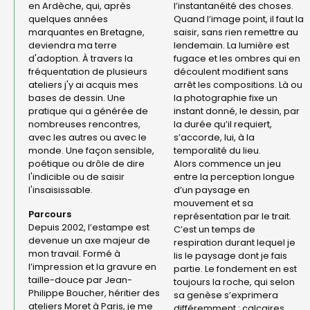
en Ardèche, qui, après
l’instantanéité des choses.
quelques années
Quand l’image point, il faut la
marquantes en Bretagne,
saisir, sans rien remettre au
deviendra ma terre
lendemain. La lumière est
d'adoption. À travers la
fugace et les ombres qui en
fréquentation de plusieurs
découlent modifient sans
ateliers j'y ai acquis mes
arrêt les compositions. Là ou
bases de dessin. Une
la photographie fixe un
pratique qui a générée de
instant donné, le dessin, par
nombreuses rencontres,
la durée qu’il requiert,
avec les autres ou avec le
s’accorde, lui, à la
monde. Une façon sensible,
temporalité du lieu.
poétique ou drôle de dire
Alors commence un jeu
l'indicible ou de saisir
entre la perception longue
l'insaisissable.
d’un paysage en
mouvement et sa
Parcours
représentation par le trait.
Depuis 2002, l’estampe est
C’est un temps de
devenue un axe majeur de
respiration durant lequel je
mon travail. Formé à
lis le paysage dont je fais
l’impression et la gravure en
partie. Le fondement en est
taille-douce par Jean-
toujours la roche, qui selon
Philippe Boucher, héritier des
sa genèse s’exprimera
ateliers Moret à Paris, je me
différemment : calcaires,