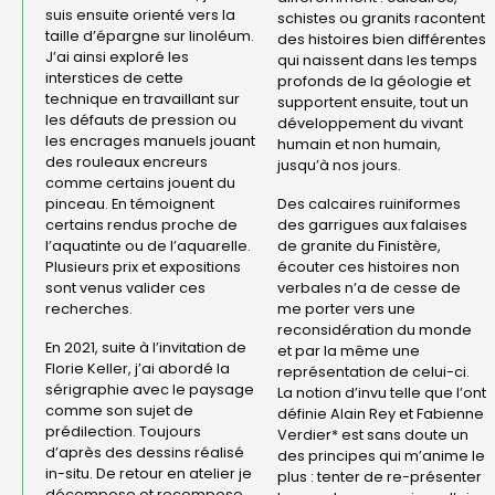
suis ensuite orienté vers la
schistes ou granits racontent
taille d’épargne sur linoléum.
des histoires bien différentes
J’ai ainsi exploré les
qui naissent dans les temps
interstices de cette
profonds de la géologie et
technique en travaillant sur
supportent ensuite, tout un
les défauts de pression ou
développement du vivant
les encrages manuels jouant
humain et non humain,
des rouleaux encreurs
jusqu’à nos jours.
comme certains jouent du
pinceau. En témoignent
Des calcaires ruiniformes
certains rendus proche de
des garrigues aux falaises
l’aquatinte ou de l’aquarelle.
de granite du Finistère,
Plusieurs prix et expositions
écouter ces histoires non
sont venus valider ces
verbales n’a de cesse de
recherches.
me porter vers une
reconsidération du monde
En 2021, suite à l’invitation de
et par la même une
Florie Keller, j’ai abordé la
représentation de celui-ci.
sérigraphie avec le paysage
La notion d’invu telle que l’ont
comme son sujet de
définie Alain Rey et Fabienne
prédilection. Toujours
Verdier* est sans doute un
d’après des dessins réalisé
des principes qui m’anime le
in-situ. De retour en atelier je
plus : tenter de re-présenter
décompose et recompose