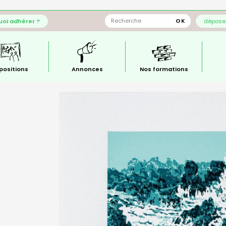
oi adhérer ?
déposer
positions
Annonces
Nos formations