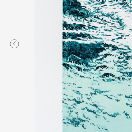
Porz Men, Ouessant - sérigrap