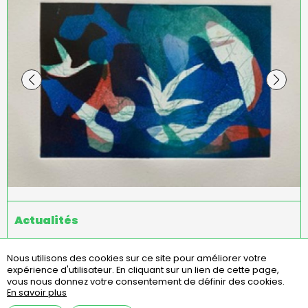
Actualités
Nous utilisons des cookies sur ce site pour améliorer votre
expérience d'utilisateur.
En cliquant sur un lien de cette page,
Menu
missions
statuts
règlement intérieur
vous nous donnez votre consentement de définir des cookies.
Pied
En savoir plus
assemblées générales
contact
questions fréquentes
de
mentions légales