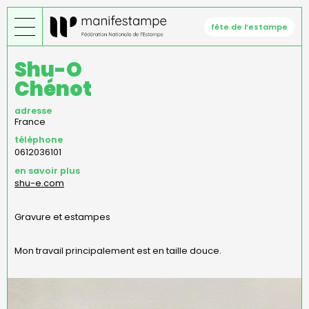
Aller
au
fête de l’estampe
contenu
principal
Shu-O
Chénot
adresse
France
téléphone
0612036101
en savoir plus
shu-e.com
Gravure et estampes
Mon travail principalement est en taille douce.