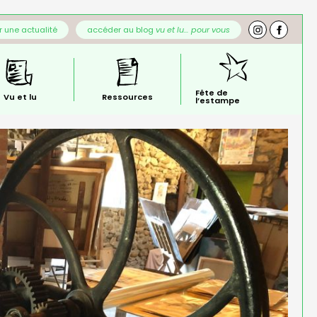
 une actualité
accéder au blog
vu et lu… pour vous
Fête de
Vu et lu
Ressources
l’estampe