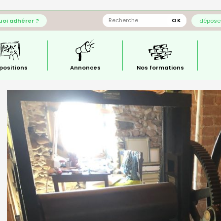
oi adhérer ?
déposer
positions
Annonces
Nos formations