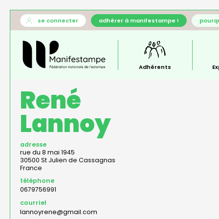
Aller
User
se connecter
adhérer à manifestampe !
pourqu
au
account
Général
contenu
menu
—
principal
menu
principal
Adhérents
Ex
René
Lannoy
adresse
rue du 8 mai 1945
30500
St Julien de Cassagnas
France
téléphone
0679756991
courriel
lannoyrene@gmail.com