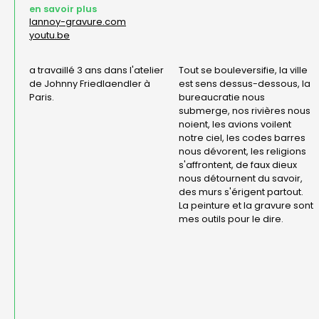
en savoir plus
lannoy-gravure.com
youtu.be
a travaillé 3 ans dans l'atelier
Tout se bouleversifie, la ville
de Johnny Friedlaendler à
est sens dessus-dessous, la
Paris.
bureaucratie nous
submerge, nos rivières nous
noient, les avions voilent
notre ciel, les codes barres
nous dévorent, les religions
s'affrontent, de faux dieux
nous détournent du savoir,
des murs s'érigent partout.
La peinture et la gravure sont
mes outils pour le dire.