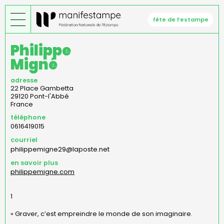
Aller
au
fête de l’estampe
contenu
principal
Philippe
Migné
adresse
22 Place Gambetta
29120
Pont-l'Abbé
France
téléphone
0616419015
courriel
philippemigne29@laposte.net
en savoir plus
philippemigne.com
1
« Graver, c’est empreindre le monde de son imaginaire.