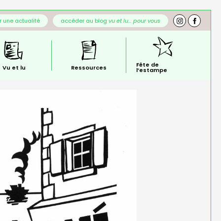
 une actualité
accéder au blog
vu et lu… pour vous
Fête de
Vu et lu
Ressources
l’estampe