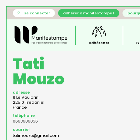
Aller
User
se connecter
adhérer à manifestampe !
pourqu
au
account
Général
contenu
menu
—
principal
menu
principal
Adhérents
Ex
Tati
Mouzo
adresse
9 Le Vaulorin
22510
Tredaniel
France
téléphone
0663606056
courriel
tatimouzo@gmail.com