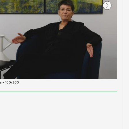
s - 100x280
ier