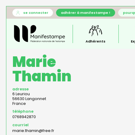
Aller
User
se connecter
adhérer à manifestampe !
pourqu
au
account
Général
contenu
menu
—
principal
menu
principal
Adhérents
Ex
Marie
Thamin
adresse
6 Leuriou
56630
Langonnet
France
téléphone
0768942870
courriel
marie.thamin@free.fr