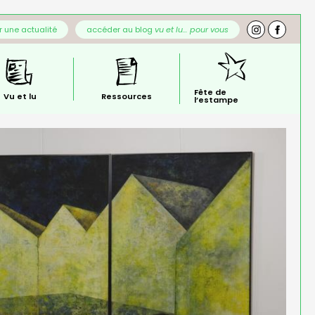
 une actualité
accéder au blog
vu et lu… pour vous
Fête de
Vu et lu
Ressources
l’estampe