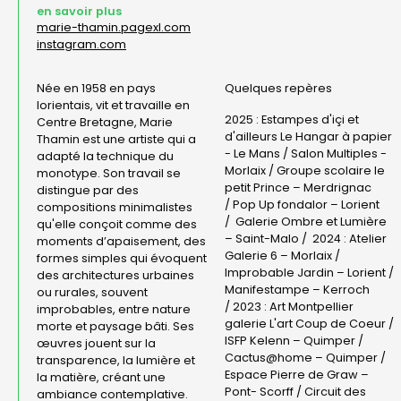
en savoir plus
marie-thamin.pagexl.com
instagram.com
Née en 1958 en pays
Quelques repères
lorientais, vit et travaille en
2025 :
Estampes d'içi et
Centre Bretagne, Marie
d'ailleurs Le Hangar à papier
Thamin est une artiste qui a
- Le Mans / Salon Multiples -
adapté la technique du
Morlaix / Groupe scolaire le
monotype. Son travail se
petit Prince – Merdrignac
distingue par des
/
Pop Up fondalor – Lorient
compositions minimalistes
/
Galerie Ombre et Lumière
qu'elle conçoit comme des
– Saint-Malo /
2024 :
Atelier
moments d’apaisement, des
Galerie 6 – Morlaix /
formes simples qui évoquent
Improbable Jardin – Lorient /
des architectures urbaines
Manifestampe – Kerroch
ou rurales, souvent
/
2023 :
Art Montpellier
improbables, entre nature
galerie L'art Coup de Coeur /
morte et paysage bâti. Ses
ISFP Kelenn – Quimper /
œuvres jouent sur la
Cactus@home – Quimper /
transparence, la lumière et
Espace Pierre de Graw –
la matière, créant une
Pont- Scorff /
Circuit des
ambiance contemplative.