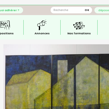
oi adhérer ?
déposer
positions
Annonces
Nos formations