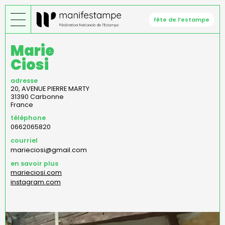
Aller
au
fête de l’estampe
contenu
principal
Marie
Ciosi
adresse
20, AVENUE PIERRE MARTY
31390
Carbonne
France
téléphone
0662065820
courriel
marieciosi@gmail.com
en savoir plus
marieciosi.com
instagram.com