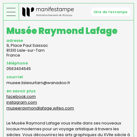
Aller
au
fête de l’estampe
contenu
principal
Musée Raymond Lafage
adresse
9, Place Paul Saissac
81310
Lisle-sur-Tarn
France
téléphone
0563404545
courriel
musee.lislesurtarn@wanadoo.fr
en savoir plus
facebook.com
instagram.com
museeraymondlafage.wifeo.com
Le Musée Raymond Lafage vous invite dans ses nouveaux
locaux modernes pour un voyage artistique à travers les
siècles. Vous découvrirez les arts graphiques du XVIIe siècle à