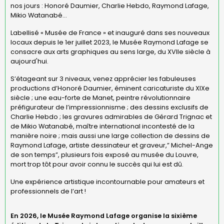
nos jours : Honoré Daumier, Charlie Hebdo, Raymond Lafage,
Mikio Watanabé…
Labellisé « Musée de France » et inauguré dans ses nouveaux
locaux depuis le 1er juillet 2023, le Musée Raymond Lafage se
consacre aux arts graphiques au sens large, du XVIIe siècle à
aujourd'hui.
S’étageant sur 3 niveaux, venez apprécier les fabuleuses
productions d’Honoré Daumier, éminent caricaturiste du XIXe
siècle ; une eau-forte de Manet, peintre révolutionnaire
préfigurateur de l’impressionnisme ; des dessins exclusifs de
Charlie Hebdo ; les gravures admirables de Gérard Trignac et
de Mikio Watanabé, maître international incontesté de la
manière noire ; mais aussi une large collection de dessins de
Raymond Lafage, artiste dessinateur et graveur,” Michel-Ange
de son temps”, plusieurs fois exposé au musée du Louvre,
mort trop tôt pour avoir connu le succès qui lui est dû.
Une expérience artistique incontournable pour amateurs et
professionnels de l’art !
En 2026, le Musée Raymond Lafage organise la sixième