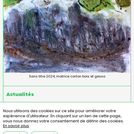
Sans titre 2024, matrice carton bois et gesso
Actualités
Nous utilisons des cookies sur ce site pour améliorer votre
expérience d'utilisateur.
En cliquant sur un lien de cette page,
Menu
missions
statuts
règlement intérieur
vous nous donnez votre consentement de définir des cookies.
Pied
En savoir plus
assemblées générales
contact
questions fréquentes
de
page
mentions légales