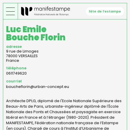
Aller
au
fête de l’estampe
contenu
principal
Luc Emile
Bouche Florin
adresse
9 rue de Limoges
78000
VERSAILLES
France
téléphone
0611749620
courriel
boucheflorin@urban-concept.eu
Architecte DPLG, diplomé de l'Ecole Nationale Supérieure des
Beaux-Arts de Paris, urbaniste-ingénieur diplômé de l'École
Nationale des Ponts et Chaussées
et paysagiste en exercice
libéral en France et à l’étranger (1980-2020). Président de
MANIFESTAMPE, Fédération nationale française de l’Estampe
(en cours). Chargé de cours à l’Institut d’Urbanisme de