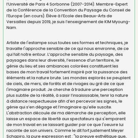
l’Université de Paris 4 Sorbonne (2007-2014). Membre-Expert
de la Conférence de la Convention du Paysage du Conseil de
l’Europe (en cours). Élève à l’Ecole des Beaux-Arts de
Versailles depuis 2019, je suis l’enseignement de KIM Myoung-
Nam.
Artiste de l'estampe sous toutes ses formes et techniques, je
travaille l'approche sensible de ce qui nous environne, de ce
qui fait notre entour. L’approche sensible du paysage, des
paysages dans leur diversité, l’essence d’un territoire, le
génie du lieu et ses ambiances colorées constituent les
bases de mon travail fortement inspiré par la puissance des
éléments et la nature brute. Les mondes explorés se peuplent
de ciels, de mers, de forêts et de rivages au gré de ce que
l'imaginaire produit. Je cherche à traduire une perception
plus subtile de la réalité, à saisir l’insaisissable, tenir la nature
à distance respectueuse afin d’en percevoir les signes, le
génie qui s’en dégage et l’imaginaire qu’elle suscite.
L'abstraction découle de ma démarche de perception, elle
laisse un espace de liberté aux spectateurs qui s'emparent
de mon travail en se laissant guider par ce que l'oeuvre lui
raconte de son univers. Comme le dit fort justement Meyer
Schapiro, la pure expression est : "la preuve esthétique que,