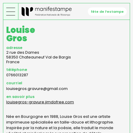
Aller
au
fête de l’estampe
contenu
principal
Louise
Gros
adresse
2 rue des Dames
58350
Chateauneuf Val de Bargis
France
téléphone
0766013287
courriel
louisegros.gravure@gmail.com
en savoir plus
louisegros-gravure.jimdofree.com
Née en Bourgogne en 1988, Louise Gros est une artiste
imprimeuse spécialisée en taille-douce et lithographie.
Inspirée par la nature et la poésie, elle traduit le monde