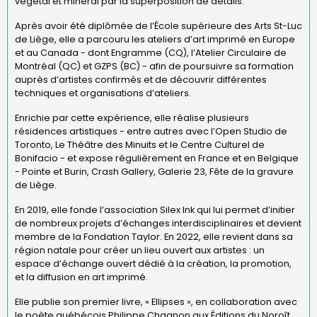
végétal et minéral par la superposition de détails.
Après avoir été diplômée de l’École supérieure des Arts St-Luc
de Liège, elle a parcouru les ateliers d’art imprimé en Europe
et au Canada - dont Engramme (CQ), l’Atelier Circulaire de
Montréal (QC) et GZPS (BC) - afin de poursuivre sa formation
auprès d’artistes confirmés et de découvrir différentes
techniques et organisations d’ateliers.
Enrichie par cette expérience, elle réalise plusieurs
résidences artistiques - entre autres avec l’Open Studio de
Toronto, Le Théâtre des Minuits et le Centre Culturel de
Bonifacio - et expose régulièrement en France et en Belgique
- Pointe et Burin, Crash Gallery, Galerie 23, Fête de la gravure
de Liège.
En 2019, elle fonde l’association Silex Ink qui lui permet d’initier
de nombreux projets d’échanges interdisciplinaires et devient
membre de la Fondation Taylor. En 2022, elle revient dans sa
région natale pour créer un lieu ouvert aux artistes : un
espace d’échange ouvert dédié à la création, la promotion,
et la diffusion en art imprimé.
Elle publie son premier livre, « Ellipses », en collaboration avec
le poète québécois Philippe Chagnon aux Éditions du Noroît