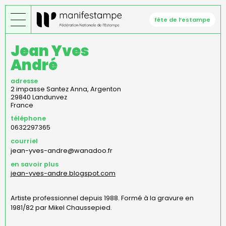
Aller
au
fête de l’estampe
contenu
principal
Jean Yves
André
adresse
2 impasse Santez Anna, Argenton
29840
Landunvez
France
téléphone
0632297365
courriel
jean-yves-andre@wanadoo.fr
en savoir plus
jean-yves-andre.blogspot.com
Artiste professionnel depuis 1988. Formé à la gravure en
1981/82 par Mikel Chaussepied.