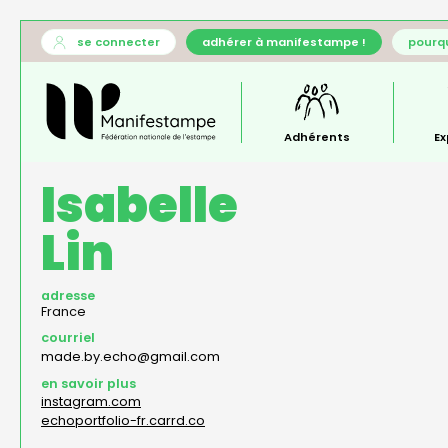
Aller
User
se connecter
adhérer à manifestampe !
pourqu
au
account
Général
contenu
menu
—
principal
menu
principal
Adhérents
Ex
Isabelle
Lin
adresse
France
courriel
made.by.echo@gmail.com
en savoir plus
instagram.com
echoportfolio-fr.carrd.co