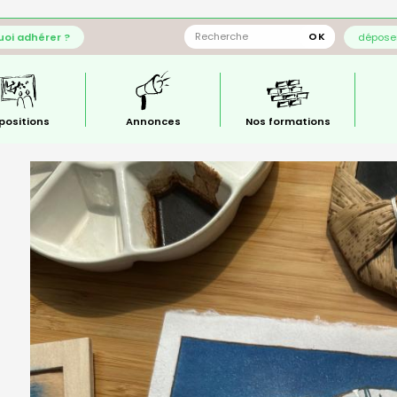
oi adhérer ?
déposer
positions
Annonces
Nos formations