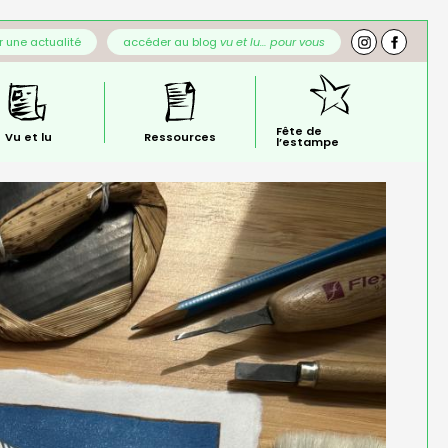
 une actualité
accéder au blog
vu et lu… pour vous
Fête de
Vu et lu
Ressources
l’estampe