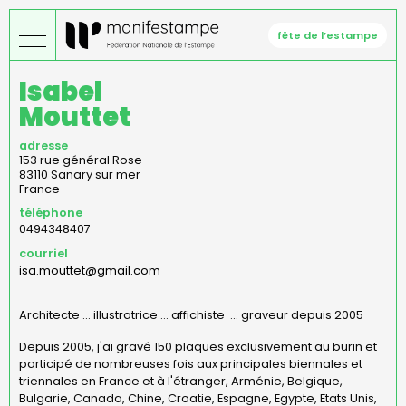
Aller
au
fête de l’estampe
contenu
principal
Isabel
Mouttet
adresse
153 rue général Rose
83110
Sanary sur mer
France
téléphone
0494348407
courriel
isa.mouttet@gmail.com
Architecte ... illustratrice ... affichiste ... graveur depuis 2005
Depuis 2005, j'ai gravé 150 plaques exclusivement au burin et
participé de nombreuses fois aux principales biennales et
triennales en France et à l'étranger, Arménie, Belgique,
Bulgarie, Canada, Chine, Croatie, Espagne, Egypte, Etats Unis,