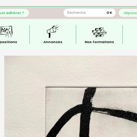
oi adhérer ?
déposer
positions
Annonces
Nos formations