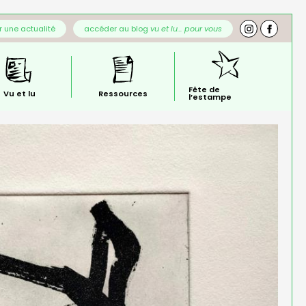
 une actualité
accéder au blog
vu et lu… pour vous
Fête de
Vu et lu
Ressources
l’estampe