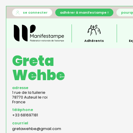
Aller
User
se connecter
adhérer à manifestampe !
pourqu
au
account
Général
contenu
menu
—
principal
menu
principal
Adhérents
Ex
Greta
Wehbe
adresse
1 rue de la tuilerie
78770
Auteuil le roi
France
téléphone
+33 681697181
courriel
gretawehbe@gmail.com