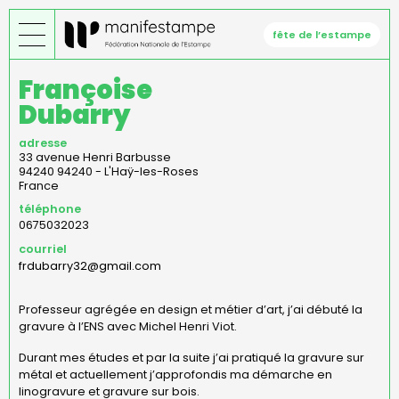
Aller
au
fête de l’estampe
contenu
principal
Françoise
Dubarry
adresse
33 avenue Henri Barbusse
94240
94240 - L'Haÿ-les-Roses
France
téléphone
0675032023
courriel
frdubarry32@gmail.com
Professeur agrégée en design et métier d’art, j’ai débuté la
gravure
à l’ENS avec Michel Henri Viot.
Durant mes études et par la suite j’ai pratiqué la gravure sur
métal et actuellement j’approfondis ma démarche en
linogravure et gravure sur bois.