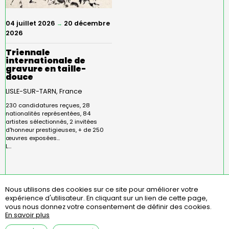
04 juillet 2026
20 décembre
→
2026
Triennale
internationale de
gravure en taille-
douce
LISLE-SUR-TARN
France
230 candidatures reçues, 28
nationalités représentées, 84
artistes sélectionnés, 2 invitées
d'honneur prestigieuses, + de 250
œuvres exposées...
L…
Nous utilisons des cookies sur ce site pour améliorer votre
expérience d'utilisateur.
En cliquant sur un lien de cette page,
Menu
missions
statuts
règlement intérieur
vous nous donnez votre consentement de définir des cookies.
Pied
assemblées générales
contact
questions fréquentes
En savoir plus
de
page
mentions légales