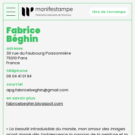
Aller
au
fête de l’estampe
contenu
principal
Fabrice
Béghin
adresse
30 rue du Faubourg Poissonnière
75010
Paris
France
téléphone
06 04 41 01 94
courriel
apg.fabricebeghin@gmail.com
en savoir plus
fabricebeghin.blogspot.com
« La beauté intraduisible du monde, mon amour des images
m’ont donné dès l’adolescence la passion de la peinture et la