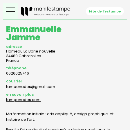
Aller
au
fête de l’estampe
contenu
principal
Emmanuelle
Jamme
adresse
Hameau La Borie nouvelle
34480
Cabrerolles
France
téléphone
0626025746
courriel
tamponades@gmail.com
en savoir plus
tamponades.com
Ma formation initiale : arts appliqué, design graphique et
histoire de l’art.
Ensuite j’ai pratiqué et enseigné le design graphique, la