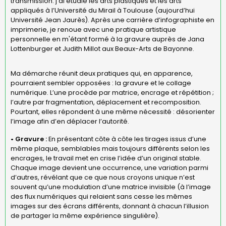
transmission. j'ai étudié les arts plastiques et les arts
appliqués à l’Université du Mirail à Toulouse (aujourd’hui
Université Jean Jaurès). Après une carrière d’infographiste en
imprimerie, je renoue avec une pratique artistique
personnelle en m'étant formé à la gravure auprès de Jana
Lottenburger et Judith Millot aux Beaux-Arts de Bayonne.
Ma démarche réunit deux pratiques qui, en apparence,
pourraient sembler opposées : la gravure et le collage
numérique. L’une procède par matrice, encrage et répétition ;
l’autre par fragmentation, déplacement et recomposition.
Pourtant, elles répondent à une même nécessité : désorienter
l’image afin d’en déplacer l’autorité.
• Gravure :
En présentant côte à côte les tirages issus d’une
même plaque, semblables mais toujours différents selon les
encrages, le travail met en crise l’idée d’un original stable.
Chaque image devient une occurrence, une variation parmi
d’autres, révélant que ce que nous croyons unique n’est
souvent qu’une modulation d’une matrice invisible (à l’image
des flux numériques qui relaient sans cesse les mêmes
images sur des écrans différents, donnant à chacun l’illusion
de partager la même expérience singulière).