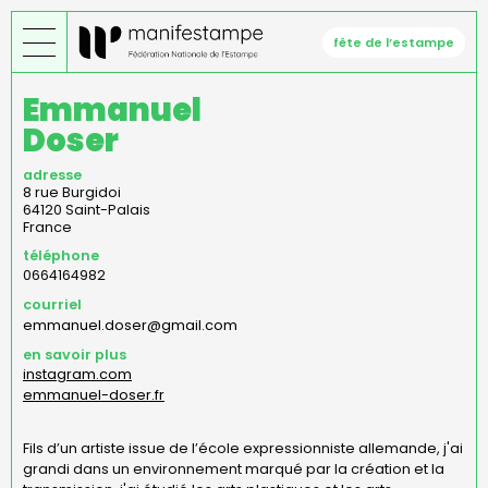
Aller
au
fête de l’estampe
contenu
principal
Emmanuel
Doser
adresse
8 rue Burgidoi
64120
Saint-Palais
France
téléphone
0664164982
courriel
emmanuel.doser@gmail.com
en savoir plus
instagram.com
emmanuel-doser.fr
Fils d’un artiste issue de l’école expressionniste allemande, j'ai
grandi dans un environnement marqué par la création et la