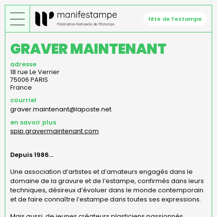
Aller
au
fête de l’estampe
contenu
principal
GRAVER MAINTENANT
adresse
18 rue Le Verrier
75006
PARIS
France
courriel
graver.maintenant@laposte.net
en savoir plus
spip.gravermaintenant.com
Depuis 1986...
Une association d’artistes et d’amateurs engagés dans le
domaine de la gravure et de l’estampe, confirmés dans leurs
techniques, désireux d’évoluer dans le monde contemporain
et de faire connaître l’estampe dans toutes ses expressions.
Mais aussi, de jeunes créateurs plasticiens passionnés