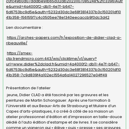
c0fc49b0d07dddbe91b65d32ab20231107085248%2fc33961Autr
e&umid=4a4000f2-db11-4e7f-b647-
6d6753bc9d5e&auth=5232d30dc3e68f3814337b3c150201df10
41b358-156155f7c4c0505ee78e1340eecaccb9f0dc3d42
Lien documentaire :
https://arches-papers.com/fr/exposition-de-didier-clad-a-
ribeauville/
https://smex-
ctp.trendmicro.com:443/wis/clicktime/v1/query?
url=www.didier%2dclad.fr&umid=4a4000f2-db11-4e7f-b647-
6d6753bc9d5e&auth=5232d30dc3e68f3814337b3c150201df10
41b358-7c9d839f4a102ec1554a6a14027296527e04ff49
Présentation de l’atelier
jeune, Didier CLAD a été fasciné par les gravures et les
peintures de Martin Schongauer. Après une formation à
l’Université et aux Beaux-Arts de Strasbourg et titulaire d’un
Capes d’arts-plastiques, il a créé à côté de sa maison un
atelier professionnel d’édition et d’impression en taille-douce
dédié à l’auto édition d’estampe et de livres. Il se considère
comme un vigneron qui « élève » puis « presse » ses gravures.