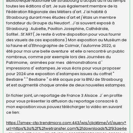
Bibliothèque Nationale de Strasbourg a acquis au fil du temps
toutes les éditions d'art. Je suis également membre de la
Fédération Régionale des Métiers d'art. J´ai habité à
Strasbourg durant mes études d'art et j'étais un membre
fondateur du Groupe du Neudorf...J´ai souvent exposé à
Strasbourg : Aubette, Pavillon Josephine, Cathédrale,
Sofitel...St´ART( Je reste à votre disposition pour vous fournir
des visuels de ces expositions ) Mon exposition au Muséum de
la Faune et d'Ethnographie de Colmar, l'automne 2022, a
été pour moi une belle aventure et elle a rencontré un public
nombreux, comme par exemple lors des Journées du
Patrimoine, animées par mes démonstrations d '
impressions d' estampes.Je vous écris pour vous proposer
pour 2024 une exposition d'estampes issues du coffret "
Bestiaire "." Bestiaire " a été acquis par la BNU de Strasbourg
et est augmenté chaque année de deux nouvelles estampes.
En fichier joint, un reportage de France 3 Alsace. J´ en profite
pour vous présenter la diffusion du reportage consacré à
mon exposition:vous pouvez télécharger la vidéo en suivant
ce lien:
https://smex-ctp.trendmicro.com:443/wis/clicktime/v1/query?
url=https%3a%2f%2fwetransfer.com%2fdownloads%2f93ae4e