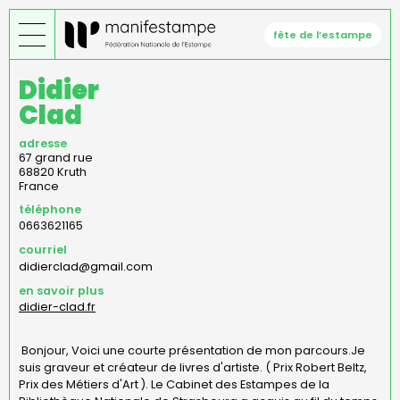
Aller
au
fête de l’estampe
contenu
principal
Didier
Clad
adresse
67 grand rue
68820
Kruth
France
téléphone
0663621165
courriel
didierclad@gmail.com
en savoir plus
didier-clad.fr
Bonjour, Voici une courte présentation de mon parcours.Je
suis graveur et créateur de livres d'artiste. ( Prix Robert Beltz,
Prix des Métiers d'Art ). Le Cabinet des Estampes de la