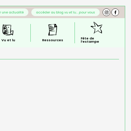
 une actualité
accéder au blog
vu et lu… pour vous
Fête de
Vu et lu
Ressources
l’estampe