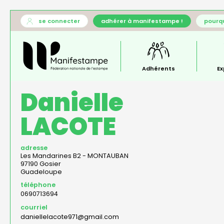
Aller
User
se connecter
adhérer à manifestampe !
pourqu
au
account
Général
contenu
menu
—
principal
menu
principal
Adhérents
Ex
Danielle
LACOTE
adresse
Les Mandarines B2 - MONTAUBAN
97190
Gosier
Guadeloupe
téléphone
0690713694
courriel
daniellelacote971@gmail.com