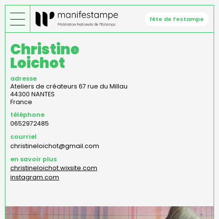
Aller
au
fête de l’estampe
contenu
principal
Christine
Loichot
adresse
Ateliers de créateurs 67 rue du Millau
44300
NANTES
France
téléphone
0652972485
courriel
christineloichot@gmail.com
en savoir plus
christineloichot.wixsite.com
instagram.com