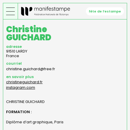
Aller
au
fête de l’estampe
contenu
principal
Christine
GUICHARD
adresse
91510
LARDY
France
courriel
christine.guichard@free.fr
en savoir plus
christineguichard.fr
instagram.com
CHRISTINE GUICHARD
FORMATION :
Diplôme d’art graphique, Paris