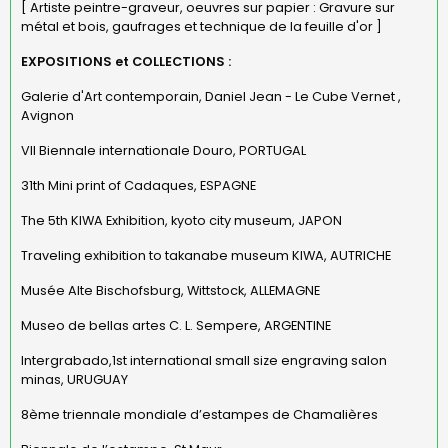
[ Artiste peintre-graveur, oeuvres sur papier : Gravure sur
métal et bois, gaufrages et technique de la feuille d'or ]
EXPOSITIONS et COLLECTIONS :
Galerie d'Art contemporain,
Daniel Jean - Le Cube Vernet
,
Avignon
VII Biennale internationale Douro, PORTUGAL
31th Mini print of Cadaques, ESPAGNE
The 5th KIWA Exhibition, kyoto city museum, JAPON
Traveling exhibition to takanabe museum KIWA, AUTRICHE
Musée Alte Bischofsburg, Wittstock, ALLEMAGNE
Museo de bellas artes C. L. Sempere, ARGENTINE
Intergrabado,1st international small size engraving salon
minas, URUGUAY
8ème triennale mondiale d’estampes de Chamalières