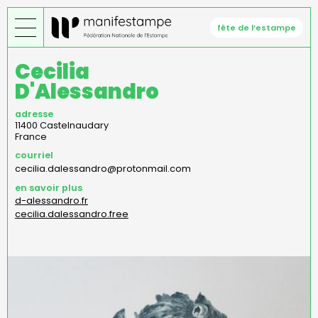
Aller
au
fête de l’estampe
contenu
principal
Cecilia
D'Alessandro
adresse
11400
Castelnaudary
France
courriel
cecilia.dalessandro@protonmail.com
en savoir plus
d-alessandro.fr
cecilia.dalessandro.free