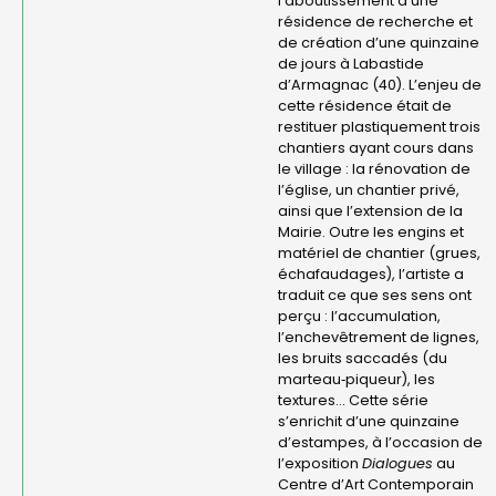
l’aboutissement d’une
résidence de recherche et
de création d’une quinzaine
de jours à Labastide
d’Armagnac (40). L’enjeu de
cette résidence était de
restituer plastiquement trois
chantiers ayant cours dans
le village : la rénovation de
l’église, un chantier privé,
ainsi que l’extension de la
Mairie. Outre les engins et
matériel de chantier (grues,
échafaudages), l’artiste a
traduit ce que ses sens ont
perçu : l’accumulation,
l’enchevêtrement de lignes,
les bruits saccadés (du
marteau‑piqueur), les
textures… Cette série
s’enrichit d’une quinzaine
d’estampes, à l’occasion de
l’exposition
Dialogues
au
Centre d’Art Contemporain