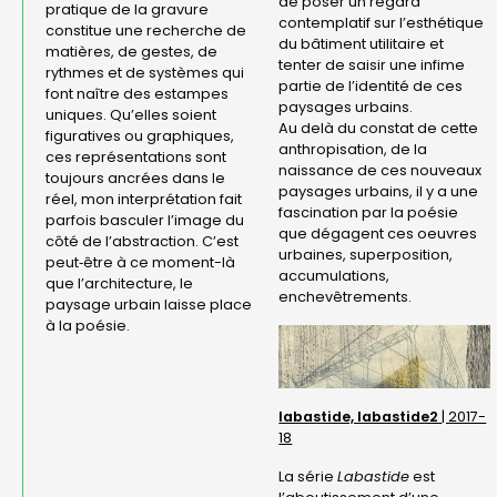
de poser un regard
pratique de la gravure
contemplatif sur l’esthétique
constitue une recherche de
du bâtiment utilitaire et
matières, de gestes, de
tenter de saisir une infime
rythmes et de systèmes qui
partie de l’identité de ces
font naître des estampes
paysages urbains.
uniques. Qu’elles soient
Au delà du constat de cette
figuratives ou graphiques,
anthropisation, de la
ces représentations sont
naissance de ces nouveaux
toujours ancrées dans le
paysages urbains, il y a une
réel, mon interprétation fait
fascination par la poésie
parfois basculer l’image du
que dégagent ces oeuvres
côté de l’abstraction. C’est
urbaines, superposition,
peut‑être à ce moment-là
accumulations,
que l’architecture, le
enchevêtrements.
paysage urbain laisse place
à la poésie.
labastide, labastide2
| 2017-
18
La série
Labastide
est