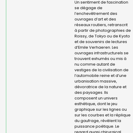
Un sentiment de fascination
se dégage de
l’enchevêtrement des
ouvrages d’art et des
réseaux routiers, retranscrit
à partir de photographies de
Roissy, de Tokyo ou de Kyoto
et de souvenirs de lectures
d’Emile Verhaeren. Les
ouvrages infrastructurels se
trouvent exhumés ou mis à
nu comme autant de
vestiges de la civilisation de
l’automobile reine et d’une
urbanisation massive,
dévoratrice de la nature et
des paysages. Ils
composent un univers
esthétique, dont le jeu
graphique sur les lignes ou
sur les courbes et la réplique
du gaufrage, révèlent la
puissance poétique. Le
regard quasi chirurgical