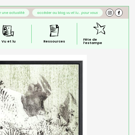
 une actualité
accéder au blog
vu et lu… pour vous
Fête de
Vu et lu
Ressources
l’estampe