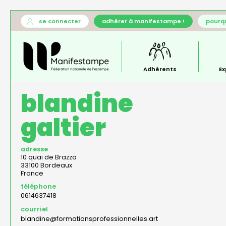
Aller
User
se connecter
adhérer à manifestampe !
pourqu
au
account
Général
contenu
menu
—
principal
menu
principal
Adhérents
Ex
blandine
galtier
adresse
10 quai de Brazza
33100
Bordeaux
France
téléphone
0614637418
courriel
blandine@formationsprofessionnelles.art