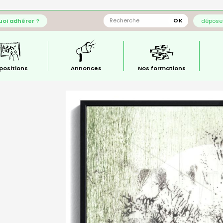
oi adhérer ?
déposer
positions
Annonces
Nos formations