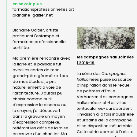
en savoir plus
formationsprofessionnelles.art
blandine-galtier.net
Blandine Galtier, artiste
pratiquant l'estampe et
formatrice professionnelle
certifiée.
les campagnes hallucinées
Ma première rencontre avec
| 2018-19
la ligne et le paysage fut
avec les cartes de mon
La série des
Campagnes
grand-père géomètre. Lors
hallucinées
puise sa source
de mes études, je pris
d’inspiration dans le recueil
naturellement la voie de
de poèmes d’Émile
l’architecture. J’aurais pu
Verhaeren «Les campagnes
choisir comme outil
hallucinées» et «Les villes
d’expression le pinceau ou
tentaculaires» qui abordent
le crayon, j'ai découvert
l’invasion à la fois industrielle
dans la gravure un moyen
et urbaine de la campagne
d'expression complexe,
et sa disparition inéluctable.
reflétant les défis de la mise
Cette série permet à l’artiste
en œuvre d'un chantier. Ma