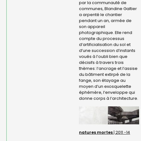
par la communauté de
communes, Blandine Galtier
a arpenté le chantier
pendant un an, armée de
son appareil
photographique. Elle rend
compte du processus
d’artificialisation du sol et
d’une succession d’instants
voués à l’oubli bien que
décisifs à travers trois
thèmes: l’ancrage et l’assise
du bâtiment extirpé de la
fange, son étayage au
moyen d’un exosquelette
éphémère, l’enveloppe qui
donne corps à l’architecture.
natures mortes
| 2011 -14