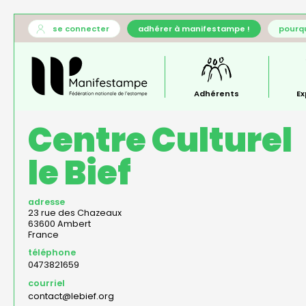
Aller
User
se connecter
adhérer à manifestampe !
pourqu
au
account
Général
contenu
menu
—
principal
menu
principal
Adhérents
Ex
Centre Culturel
le Bief
adresse
23 rue des Chazeaux
63600
Ambert
France
téléphone
0473821659
courriel
contact@lebief.org