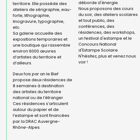
déborde d'énergie.
territoire. Elle possède des
Nous proposons des cours
ateliers de sérigraphie, eau-
du soir, des ateliers scolaires
forte, lithographie,
et tout public, des
linogravure, typographie,
conférences, des
etc.
résidences, des workshops,
Sa galerie accueille des
un festival d'estampe et le
expositions temporaires et
Concours National
une boutique qui rassemble
d'Estampe Scolaire.
environ 6000 œuvres
N'hésitez, plus et venez nous
d’artistes du territoire et
voir !
d’ailleurs.
Deux fois par an le Bief
propose deux résidences de
8 semaines à destination
des artistes du territoire
national ou de l’étranger.
Ces résidences s’articulent
autour du papier et de
l’estampe et sont financées
par la DRAC Auvergne-
Rhône-Alpes.