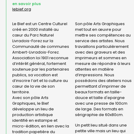
en savoir plus
lebief.org
Le Bief est un Centre Culturel
Son pôle Arts Graphiques
créé en 2000 installé au
met tout en œuvre pour
cœur du Parc Naturel
mettre ses compétences au
Livradois-Forez sur la
service des artistes. Nous
Communauté de communes
travaillons particulièrement
Ambert-Livradois-Forez.
avec des graveurs et des
Association loi 1901 reconnue
imprimeurs et sommes en
d’intérêt général, fortement
mesure de répondre à leurs
soutenue par les partenaires
attentes en matière
publics, sa vocation est
d’impressions. Nous
d’inscrire l’art et la culture au
possédons des ateliers nous
cœur de la vie de son
permettant d'imprimer de
territoire.
beaux formats en taille-
Avec son pôle Arts
douce et taille d'epargne
Graphiques, le Bief
avec une presse de 100cm
développe un lieu de
de large. Des formats en
production artistique
sérigraphie de 60x80cm.
identifié en estampe et
Un petit lieu situé dans une
micro-édition, en lien avec la
petite ville mais un lieu qui
tradition papetière du