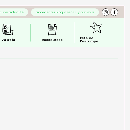
 une actualité
accéder au blog
vu et lu… pour vous
Fête de
Vu et lu
Ressources
l’estampe