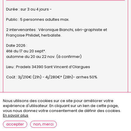
Durée : sur 3 ou 4 jours -
Public : 5 personnes adultes max.
2 intervenantes : Véronique Bianchi, séri-graphiste et
Françoise Philidet, herbaliste.
Date 2026 :
été du 17 au 20 sept*.
automne du 20 au 22 nov. (à confirmer)
Lieu : Pradels 34390 Sant Vincent d’Olargues
Coût : 3j/210€ (21h) - 4j/280€* (28h)- arrhes 50%
Nous utilisons des cookies sur ce site pour améliorer votre
expérience d'utilisateur.
En cliquant sur un lien de cette page,
Menu
missions
statuts
règlement intérieur
vous nous donnez votre consentement de définir des cookies.
Pied
En savoir plus
assemblées générales
contact
questions fréquentes
de
page
mentions légales
accepter
non, merci