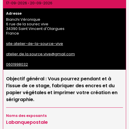
17-09-2026
›
20-09-2026
Adresse
Bianchi Véronique
6 rue de la sourec vive
34390
Saint Vincent d'Olargues
France
site atelier-de-la-source-vive
atelier.de.la.source.vive@gmail.com
0601998032
Objectif général : Vous pourrez pendant et à
l’issue de ce stage, fabriquer des encres et du
papier végétales et imprimer votre création en
sérigraphie.
Noms des exposants
Labanquepostale