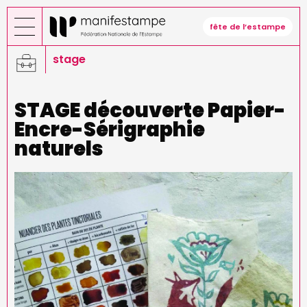
Aller
au
fête de l’estampe
contenu
principal
stage
STAGE découverte Papier-
Encre-Sérigraphie
naturels