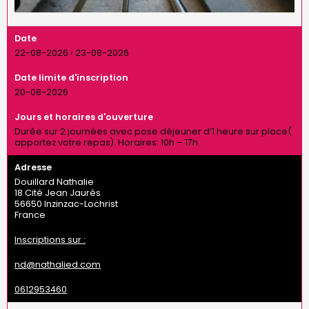
Date
22-08-2026
›
23-08-2026
Date limite d'inscription
20-08-2026
Jours et horaires d'ouverture
Durée sur 2 journées avec pose déjeuner d’1 heure sur place(
apportez votre repas). Horaires: 10h – 17h.
Adresse
Douillard Nathalie
18 Cité Jean Jaurès
56650
Inzinzac-Lochrist
France
Inscriptions sur :
nd@nathalied.com
0612953460