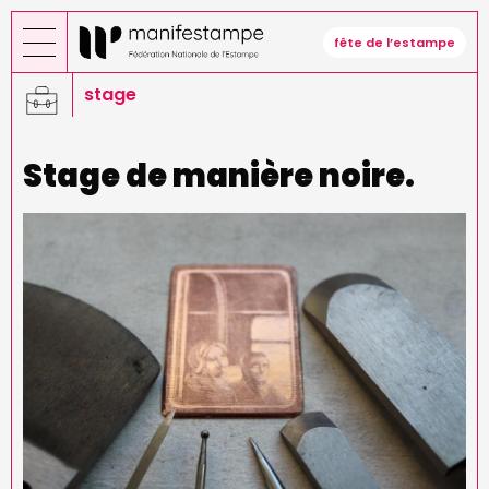
Aller
au
fête de l’estampe
contenu
principal
stage
Stage de manière noire.