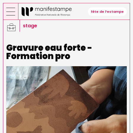
Aller
au
fête de l’estampe
contenu
principal
stage
Gravure eau forte -
Formation pro