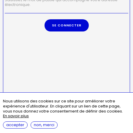
électronique.
Nous utilisons des cookies sur ce site pour améliorer votre
Menu
missions
statuts
règlement intérieur
expérience d'utilisateur.
En cliquant sur un lien de cette page,
Pied
assemblées générales
contact
questions fréquentes
vous nous donnez votre consentement de définir des cookies.
de
En savoir plus
page
mentions légales
accepter
non, merci