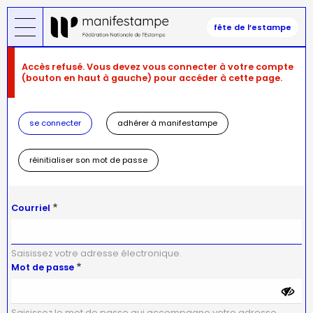
Aller
au
fête de l’estampe
contenu
principal
Message
Accès refusé. Vous devez vous connecter à votre compte
d'erreur
(bouton en haut à gauche) pour accéder à cette page.
se connecter
adhérer à manifestampe
réinitialiser son mot de passe
Courriel
Saisissez votre adresse électronique.
Mot de passe
Saisissez le mot de passe qui accompagne votre adresse