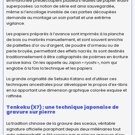
emmanchée prédécoupent plusieurs feuilles de papier washi
superposées. La notion de série est ainsi sauvegardée,
même si l’encollage invisible de ces parties découpées
demande au montage un soin parfait et une extrême
vigilance.
Les papiers préparés à l’avance sont imprimés à la planche
de bois ou marbrés manuellement, et sont souvent enrichis
de paillettes d’or ou d’argent, de poudre d’ormeau ou de
perle broyée, permettant des effets nacrés. Ils sont destinés
traditionnellement à être calligraphiés de poèmes en écriture
cursive kana. On les appelle au Japon « ryoshi », nom qui
englobe à la fois la technique et les papiers.
La grande originalité de Setsuko Katano est d’utiliser ces
techniques ancestrales pour développer le propos d’ex-libris
en lui apportant une dimension graphique colorée exquise et
raffinée.
Tenkoku (X7) : une technique japonaise de
gravure sur pierre
La tradition chinoise de la gravure des sceaux, véritable
signature officielle paraphant depuis deux millénaires tout
acte administratif, a été reprise par quelques graveurs d’ex-