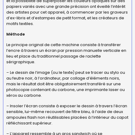
et la possibilité de superposer les couleurs opaques sur des
papiers variés avec une grande précision ont éveillé l’intérêt
des artistes pour cet appareil, à commencer par les graveurs
d’ex-libris et d’estampes de petit format, et les créateurs de
motifs textiles.
Méthode
Le principe original de cette machine consiste à transférer
l’encre à travers un écran par pression manuelle verticale en
lieu et place du traditionnel passage de raclette
sérigraphique.
– Le dessin de l’image (ou le texte) peut se tracer au stylo ou
au feutre noir, à l’ordinateur, par collage d’éléments noirs,
mais le résultat doit être obligatoirement transféré sur une
photocopie contenant du carbone, une imprimante laser ou
xérox au carbone.
– Insoler l’écran consiste à exposer le dessin à travers l’écran
sensible, lui-même recouvert de filtre bleu, à l’aide de deux
ampoules flash non réutilisables placées à l’intérieur du capot
réfléchissant supérieur.
– L’appareil ressemble à un gros sandwich où se