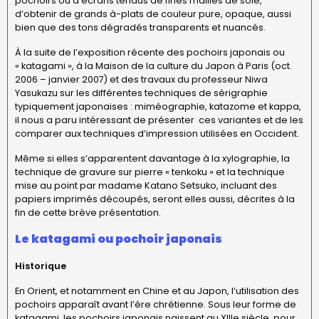
pochoirs ou d’écrans tendus de fines mailles de soie,
d’obtenir de grands à-plats de couleur pure, opaque, aussi
bien que des tons dégradés transparents et nuancés.
À la suite de l’exposition récente des pochoirs japonais ou
« katagami », à la Maison de la culture du Japon à Paris (oct.
2006 – janvier 2007) et des travaux du professeur Niwa
Yasukazu sur les différentes techniques de sérigraphie
typiquement japonaises : miméographie, katazome et kappa,
il nous a paru intéressant de présenter ces variantes et de les
comparer aux techniques d’impression utilisées en Occident.
Même si elles s’apparentent davantage à la xylographie, la
technique de gravure sur pierre « tenkoku » et la technique
mise au point par madame Katano Setsuko, incluant des
papiers imprimés découpés, seront elles aussi, décrites à la
fin de cette brève présentation.
Le katagami ou pochoir japonais
Historique
En Orient, et notamment en Chine et au Japon, l’utilisation des
pochoirs apparaît avant l’ère chrétienne. Sous leur forme de
katagami, les pochoirs japonais naissent au XIIIe siècle, pour