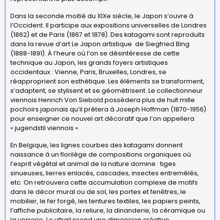
Dans la seconde moitié du XIXe siècle, le Japon s’ouvre à
l’Occident. Il participe aux expositions universelles de Londres
(1862) et de Paris (1867 et 1878). Des katagami sont reproduits
dans la revue d’art Le Japon artistique de Siegfried Bing
(1888-1891). À l’heure où l’on se désintéresse de cette
technique au Japon, les grands foyers artistiques
occidentaux : Vienne, Paris, Bruxelles, Londres, se
réapproprient son esthétique. Les éléments se transforment,
s’adaptent, se stylisent et se géométrisent. Le collectionneur
viennois Henrich Von Siebold possèdera plus de huit mille
pochoirs japonais qu’il prêtera à Joseph Hoffman (1870-1956)
pour enseigner ce nouvel art décoratif que l’on appellera
« jugendstil viennois ».
En Belgique, les lignes courbes des katagami donnent
naissance à un florilège de compositions organiques où
l’esprit végétal et animal de la nature domine : tiges
sinueuses, lierres enlacés, cascades, insectes entremêlés,
etc. On retrouvera cette accumulation complexe de motifs
dans le décor mural ou de sol, les portes et fenêtres, le
mobilier, le fer forgé, les tentures textiles, les papiers peints,
l’affiche publicitaire, la reliure, la dinanderie, la céramique ou
la verrerie. Le vitrail prend une dimension créative