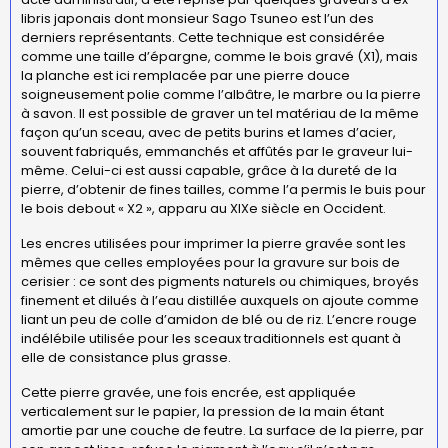
libris japonais dont monsieur Sago Tsuneo est l’un des
derniers représentants. Cette technique est considérée
comme une taille d’épargne, comme le bois gravé (X1), mais
la planche est ici remplacée par une pierre douce
soigneusement polie comme l’albâtre, le marbre ou la pierre
à savon. Il est possible de graver un tel matériau de la même
façon qu’un sceau, avec de petits burins et lames d’acier,
souvent fabriqués, emmanchés et affûtés par le graveur lui-
même. Celui-ci est aussi capable, grâce à la dureté de la
pierre, d’obtenir de fines tailles, comme l’a permis le buis pour
le bois debout « X2 », apparu au XIXe siècle en Occident.
Les encres utilisées pour imprimer la pierre gravée sont les
mêmes que celles employées pour la gravure sur bois de
cerisier : ce sont des pigments naturels ou chimiques, broyés
finement et dilués à l’eau distillée auxquels on ajoute comme
liant un peu de colle d’amidon de blé ou de riz. L’encre rouge
indélébile utilisée pour les sceaux traditionnels est quant à
elle de consistance plus grasse.
Cette pierre gravée, une fois encrée, est appliquée
verticalement sur le papier, la pression de la main étant
amortie par une couche de feutre. La surface de la pierre, par