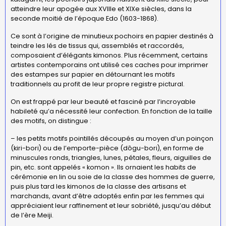
atteindre leur apogée aux XVIIIe et XIXe siècles, dans la
seconde moitié de l’époque Edo (1603-1868).
Ce sont à l’origine de minutieux pochoirs en papier destinés à
teindre les lés de tissus qui, assemblés et raccordés,
composaient d’élégants kimonos. Plus récemment, certains
artistes contemporains ont utilisé ces caches pour imprimer
des estampes sur papier en détournant les motifs
traditionnels au profit de leur propre registre pictural.
On est frappé par leur beauté et fasciné par l’incroyable
habileté qu’a nécessité leur confection. En fonction de la taille
des motifs, on distingue :
– les petits motifs pointillés découpés au moyen d’un poinçon
(kiri-bori) ou de l’emporte-pièce (dôgu-bori), en forme de
minuscules ronds, triangles, lunes, pétales, fleurs, aiguilles de
pin, etc. sont appelés « komon ». Ils ornaient les habits de
cérémonie en lin ou soie de la classe des hommes de guerre,
puis plus tard les kimonos de la classe des artisans et
marchands, avant d’être adoptés enfin par les femmes qui
appréciaient leur raffinement et leur sobriété, jusqu’au début
de l’ère Meiji.