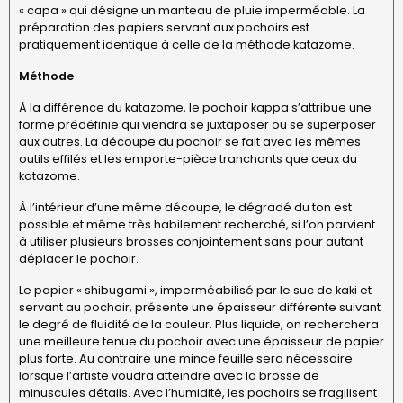
« capa » qui désigne un manteau de pluie imperméable. La
préparation des papiers servant aux pochoirs est
pratiquement identique à celle de la méthode katazome.
Méthode
À la différence du katazome, le pochoir kappa s’attribue une
forme prédéfinie qui viendra se juxtaposer ou se superposer
aux autres. La découpe du pochoir se fait avec les mêmes
outils effilés et les emporte-pièce tranchants que ceux du
katazome.
À l’intérieur d’une même découpe, le dégradé du ton est
possible et même très habilement recherché, si l’on parvient
à utiliser plusieurs brosses conjointement sans pour autant
déplacer le pochoir.
Le papier « shibugami », imperméabilisé par le suc de kaki et
servant au pochoir, présente une épaisseur différente suivant
le degré de fluidité de la couleur. Plus liquide, on recherchera
une meilleure tenue du pochoir avec une épaisseur de papier
plus forte. Au contraire une mince feuille sera nécessaire
lorsque l’artiste voudra atteindre avec la brosse de
minuscules détails. Avec l’humidité, les pochoirs se fragilisent