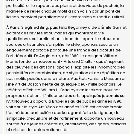
particulière : le rapport des pleins et des vides du pochoir, la
manière de relier chaque motif à son voisin par un pont de
liaison, convient parfaitement à l’expression du serti du vitrail.
À Paris, Siegfried Bing, puis Félix Régamey aidé d’Émile Guimet
éditent des revues et ouvrages qui montrent la vie
quotidienne, culturelle et artistique du Japon. Le retour aux
sources artisanales s’amplifie, le style japonais suscite un
engouement partagé par toute une frange des acteurs de
l’art décoratif. En Angleterre, dès 1860, le designer William
Morris fonde le mouvement « Arts and Crafts » qui, s’inspirant
des œuvres des artisans japonais, exploite les innombrables
possibilités de combinaison, de stylisation et de répétition de
ces motifs puisés dans la nature. Aux États-Unis, le Museum of
Fine Art de Boston hérite de quelque deux mille pochoirs. Le
célèbre affichiste William H. Bradley s’en inspirera pour ses
propres créations. L’influence des arts appliqués japonais sur
l’Art Nouveau apparu à Bruxelles au début des années 1890,
voire sur le style Art Déco des années 1925 est considérable.
L’esthétique particulière des katagami, faite de rigueur, de
simplicité, d’équilibre et de raffinement, apporte un nouveau
souffle à de jeunes créateurs, architectes, designers, artisans
et artistes de toutes nationalités.