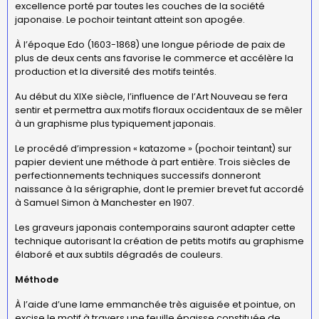
excellence porté par toutes les couches de la société
japonaise. Le pochoir teintant atteint son apogée.
À l’époque Edo (1603-1868) une longue période de paix de
plus de deux cents ans favorise le commerce et accélère la
production et la diversité des motifs teintés.
Au début du XIXe siècle, l’influence de l’Art Nouveau se fera
sentir et permettra aux motifs floraux occidentaux de se mêler
à un graphisme plus typiquement japonais.
Le procédé d’impression « katazome » (pochoir teintant) sur
papier devient une méthode à part entière. Trois siècles de
perfectionnements techniques successifs donneront
naissance à la sérigraphie, dont le premier brevet fut accordé
à Samuel Simon à Manchester en 1907.
Les graveurs japonais contemporains sauront adapter cette
technique autorisant la création de petits motifs au graphisme
élaboré et aux subtils dégradés de couleurs.
Méthode
À l’aide d’une lame emmanchée très aiguisée et pointue, on
excise le motif à travers une feuille épaisse constituée de