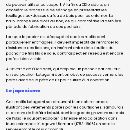
de pouvoir utiliser ce support. À la fin du XIXe siècle, on
accéléra le processus de séchage en présentant les
feuillages au-dessus du feu de bois pour les enfumer. Le
brun-orangé vire alors au noir, ce qui caractérise la dernière
période de fabrication de ces pochoirs.
Lorsque le papier est découpé et que les motifs sont
particulièrement fragiles, il devient impératif de renforcer la
résistance des liaisons, en insérant entre deux feuilles du
pochoir de fins fils de soie, dont l’aspect en réseau est encore
parfois bien visible.
À l’inverse de l’Occident, qui emploie un pochoir par couleur,
un seul pochoir katagami dont on obstrue successivement les
pores avec de la pâte de riz peut suffire à la coloration.
Le japonisme
Ces motifs katagami se retrouvent bien naturellement
illustrant des vêtements portés par les courtisanes, samouraïs
et acteurs de théâtre kabuki, dont les grands graveurs sur bois
de l’ukio-e sauront exploiter la finesse et la coloration dans
leurs estampes. Kitagawa Utamaro (1753-1806) en sera le
représentant le plus accompli.