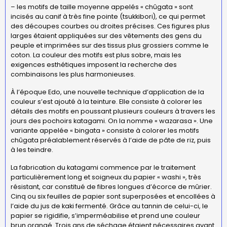
– les motifs de taille moyenne appelés « chûgata » sont
incisés au canif à très fine pointe (tsukkibori), ce qui permet
des découpes courbes ou droites précises. Ces figures plus
larges étaient appliquées sur des vêtements des gens du
peuple et imprimées sur des tissus plus grossiers comme le
coton. La couleur des motifs est plus sobre, mais les
exigences esthétiques imposent la recherche des
combinaisons les plus harmonieuses.
À l’époque Edo, une nouvelle technique d’application de la
couleur s’est ajouté à la teinture. Elle consiste à colorer les
détails des motifs en poussant plusieurs couleurs à travers les
jours des pochoirs katagami. On la nomme « wazarasa ». Une
variante appelée « bingata » consiste à colorer les motifs
chûgata préalablement réservés à l’aide de pâte de riz, puis
à les teindre.
La fabrication du katagami commence par le traitement
particulièrement long et soigneux du papier « washi », très
résistant, car constitué de fibres longues d’écorce de mûrier.
Cinq ou six feuilles de papier sont superposées et encollées à
l’aide du jus de kaki fermenté. Grâce au tannin de celui-ci, le
papier se rigidifie, s’imperméabilise et prend une couleur
brun orangé. Trois ans de séchage étaient nécessaires avant