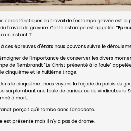
s caractéristiques du travail de l'estampe gravée est la 
du travail de gravure. Cette estampe est appelée
"Epreu
 à un instant T.
à ces épreuves d'états nous pouvons suivre le dérouleme
émoigner de l'importance de conserver les divers moment
mpe de Rembrandt "Le Christ présenté à la foule" appelé
le cinquième et le huitième tirage.
ons le cinquième : nous voyons la façade du palais du g
se surplombant une foule de curieux ou de vindicateurs. Sur
mné à mort.
ndt perçoit qu'il tombe dans l'anecdote.
le est présente mais il n'y a pas de drame.