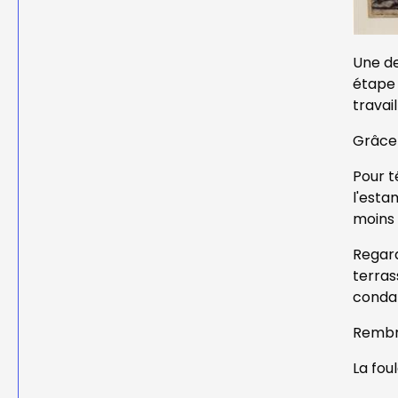
Une de
étape 
travail
Grâce 
Pour t
l'esta
moins 
Regard
terras
conda
Rembra
La fou