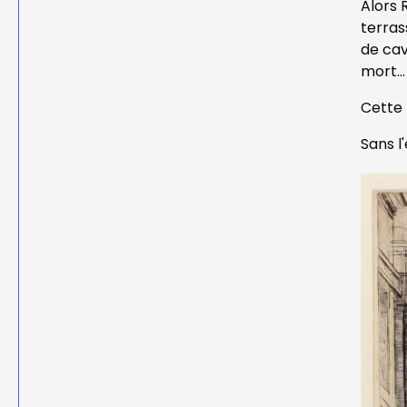
Alors 
terras
de cav
mort...
Cette 
Sans l