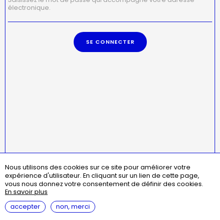
électronique.
Nous utilisons des cookies sur ce site pour améliorer votre
Menu
missions
statuts
règlement intérieur
expérience d'utilisateur.
En cliquant sur un lien de cette page,
Pied
assemblées générales
contact
questions fréquentes
vous nous donnez votre consentement de définir des cookies.
de
En savoir plus
page
mentions légales
accepter
non, merci