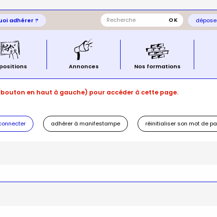
oi adhérer ?
déposer
positions
Annonces
Nos formations
(bouton en haut à gauche) pour accéder à cette page.
connecter
adhérer à manifestampe
réinitialiser son mot de p