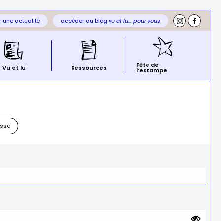
 une actualité
accéder au blog
vu et lu… pour vous
Fête de
Vu et lu
Ressources
l’estampe
asse