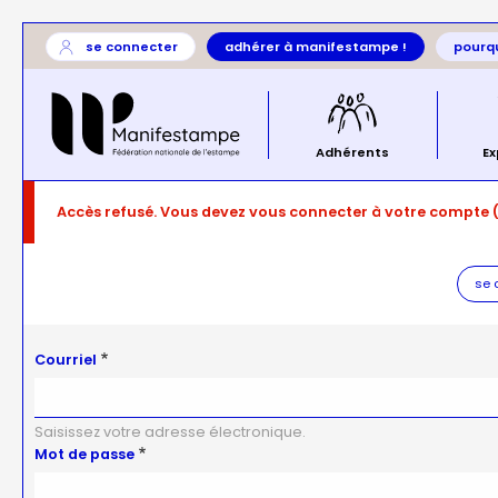
Aller
User
se connecter
adhérer à manifestampe !
pourqu
au
account
Général
contenu
menu
—
principal
menu
principal
Adhérents
Ex
Message
Accès refusé. Vous devez vous connecter à votre compte 
d'erreur
se 
Courriel
Saisissez votre adresse électronique.
Mot de passe