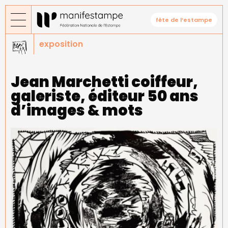
Aller
au
fête de l’estampe
contenu
principal
exposition
Jean Marchetti coiffeur,
galeriste, éditeur 50 ans
d’images & mots