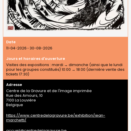
Date
11-04-2026
›
30-08-2026
Jours et horaires d'ouverture
Visites des expositions : mardi → dimanche (ainsi que le lundi
pour les groupes constitués) 10:00 → 18:00 (dernière vente des
tickets 17:30)
Adresse
Centre de la Gravure et de l'Image imprimée
Rue des Amours, 10
7100
La Louvière
Belgique
https://www.centredelagravure.be/exhibition/jean-
marchetti/
accueil@centredelagravure.be