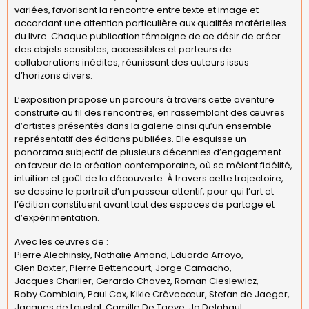
variées, favorisant la rencontre entre texte et image et
accordant une attention particulière aux qualités matérielles
du livre. Chaque publication témoigne de ce désir de créer
des objets sensibles, accessibles et porteurs de
collaborations inédites, réunissant des auteurs issus
d’horizons divers.
L’exposition propose un parcours à travers cette aventure
construite au fil des rencontres, en rassemblant des œuvres
d’artistes présentés dans la galerie ainsi qu’un ensemble
représentatif des éditions publiées. Elle esquisse un
panorama subjectif de plusieurs décennies d’engagement
en faveur de la création contemporaine, où se mêlent fidélité,
intuition et goût de la découverte. À travers cette trajectoire,
se dessine le portrait d’un passeur attentif, pour qui l’art et
l’édition constituent avant tout des espaces de partage et
d’expérimentation.
Avec les œuvres de :
Pierre Alechinsky, Nathalie Amand, Eduardo Arroyo,
Glen Baxter, Pierre Bettencourt, Jorge Camacho,
Jacques Charlier, Gerardo Chavez, Roman Cieslewicz,
Roby Comblain, Paul Cox, Kikie Crêvecœur, Stefan de Jaeger,
Jacques de Loustal, Camille De Taeye, Jo Delahaut,