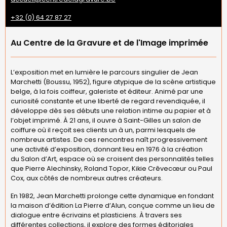
+32 (0) 64 27 87 27
Au Centre de la Gravure et de l'Image imprimée
L’exposition met en lumière le parcours singulier de Jean
Marchetti (Boussu, 1952), figure atypique de la scène artistique
belge, à la fois coiffeur, galeriste et éditeur. Animé par une
curiosité constante et une liberté de regard revendiquée, il
développe dès ses débuts une relation intime au papier et à
l’objet imprimé. À 21 ans, il ouvre à Saint-Gilles un salon de
coiffure où il reçoit ses clients un à un, parmi lesquels de
nombreux artistes. De ces rencontres naît progressivement
une activité d’exposition, donnant lieu en 1976 à la création
du Salon d’Art, espace où se croisent des personnalités telles
que Pierre Alechinsky, Roland Topor, Kikie Crêvecœur ou Paul
Cox, aux côtés de nombreux autres créateurs.
En 1982, Jean Marchetti prolonge cette dynamique en fondant
la maison d’édition La Pierre d’Alun, conçue comme un lieu de
dialogue entre écrivains et plasticiens. À travers ses
différentes collections, il explore des formes éditoriales