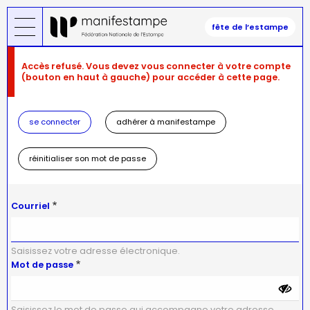
Aller
au
fête de l’estampe
contenu
principal
Message
Accès refusé. Vous devez vous connecter à votre compte
d'erreur
(bouton en haut à gauche) pour accéder à cette page.
se connecter
adhérer à manifestampe
réinitialiser son mot de passe
Courriel
Saisissez votre adresse électronique.
Mot de passe
Saisissez le mot de passe qui accompagne votre adresse