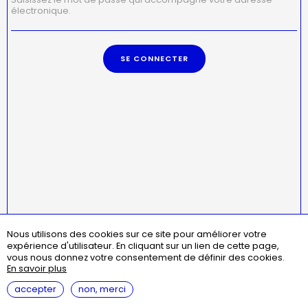
électronique.
Nous utilisons des cookies sur ce site pour améliorer votre
Menu
missions
statuts
règlement intérieur
expérience d'utilisateur.
En cliquant sur un lien de cette page,
Pied
assemblées générales
contact
questions fréquentes
vous nous donnez votre consentement de définir des cookies.
de
En savoir plus
page
mentions légales
accepter
non, merci