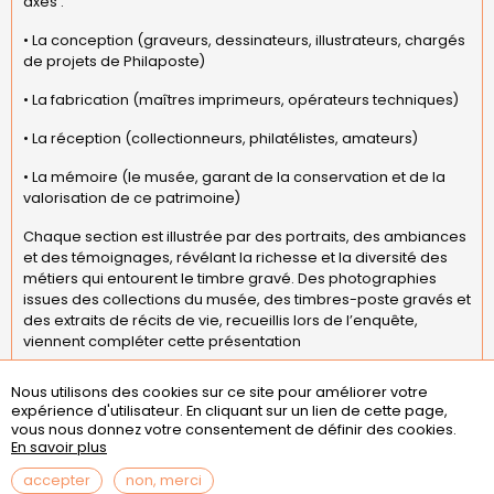
axes :
• La conception (graveurs, dessinateurs, illustrateurs, chargés
de projets de Philaposte)
• La fabrication (maîtres imprimeurs, opérateurs techniques)
• La réception (collectionneurs, philatélistes, amateurs)
• La mémoire (le musée, garant de la conservation et de la
valorisation de ce patrimoine)
Chaque section est illustrée par des portraits, des ambiances
et des témoignages, révélant la richesse et la diversité des
métiers qui entourent le timbre gravé. Des photographies
issues des collections du musée, des timbres-poste gravés et
des extraits de récits de vie, recueillis lors de l’enquête,
viennent compléter cette présentation
Nous utilisons des cookies sur ce site pour améliorer votre
expérience d'utilisateur.
En cliquant sur un lien de cette page,
Menu
missions
statuts
règlement intérieur
vous nous donnez votre consentement de définir des cookies.
Pied
assemblées générales
contact
questions fréquentes
En savoir plus
de
page
mentions légales
accepter
non, merci