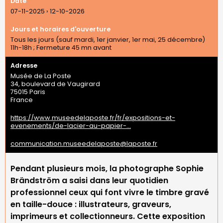
Date
07-11-2025
›
12-10-2026
Jours et horaires d'ouverture
Tous les jours (sauf mardi, 1er janvier, 1er mai, 25 décembre)
11h-18h ; Fermeture 45 mn avant
Adresse
Musée de La Poste
34, boulevard de Vaugirard
75015
Paris
France
https://www.museedelaposte.fr/fr/expositions-et-
evenements/de-lacier-au-papier-…
communication.museedelaposte@laposte.fr
Pendant plusieurs mois, la photographe Sophie
Brändström a saisi dans leur quotidien
professionnel ceux qui font vivre le timbre gravé
en taille-douce : illustrateurs, graveurs,
imprimeurs et collectionneurs. Cette exposition