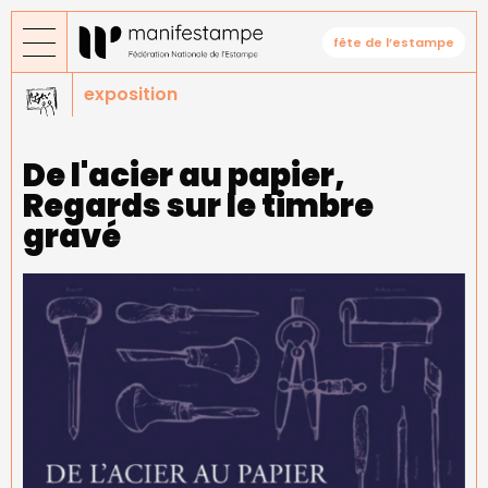
Aller
au
fête de l’estampe
contenu
principal
exposition
De l'acier au papier,
Regards sur le timbre
gravé