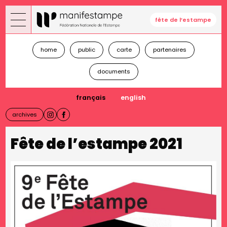
Skip
to
fête de l’estampe
main
content
home
public
carte
partenaires
documents
français
english
archives
Fête de l’estampe 2021